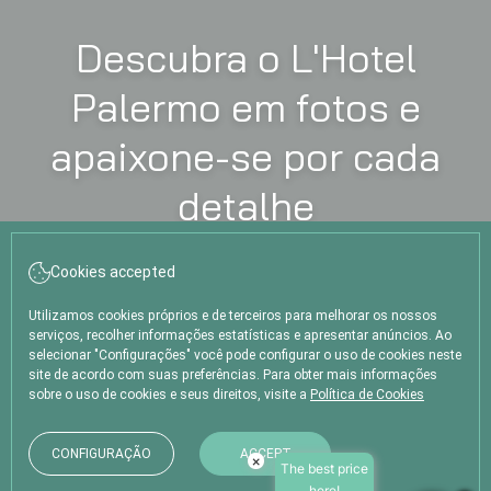
Descubra o L'Hotel
Palermo em fotos e
apaixone-se por cada
detalhe
CHECK-IN
Cookies accepted
CHECK-OUT
Agosto, 2026
Agosto, 2026
8
9
Utilizamos cookies próprios e de terceiros para melhorar os nossos
SÁBADO
DOMINGO
serviços, recolher informações estatísticas e apresentar anúncios. Ao
selecionar "Configurações" você pode configurar o uso de cookies neste
site de acordo com suas preferências. Para obter mais informações
QUARTOS E PESSOAS
sobre o uso de cookies e seus direitos, visite a
Política de Cookies
CÓDIGO PROMOCIONAL
CONFIGURAÇÃO
ACCEPT
×
The best price
here!