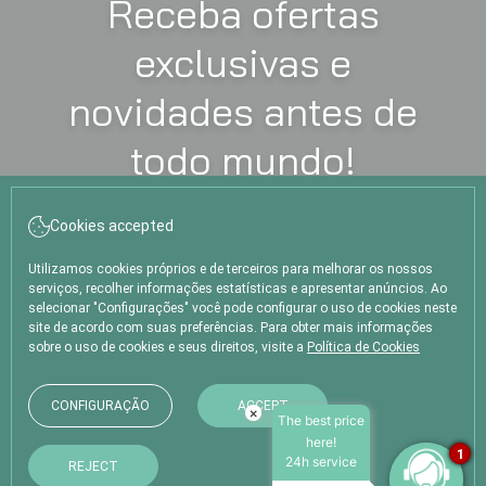
Receba ofertas
exclusivas e
novidades antes de
todo mundo!
CHECK-IN
Cookies accepted
CHECK-OUT
Agosto, 2026
Agosto, 2026
6
7
Utilizamos cookies próprios e de terceiros para melhorar os nossos
QUINTA-FEIRA
SEXTA-FEIRA
serviços, recolher informações estatísticas e apresentar anúncios. Ao
selecionar "Configurações" você pode configurar o uso de cookies neste
site de acordo com suas preferências. Para obter mais informações
QUARTOS E PESSOAS
sobre o uso de cookies e seus direitos, visite a
Política de Cookies
CÓDIGO PROMOCIONAL
CONFIGURAÇÃO
ACCEPT
×
The best price
here!
1
24h service
REJECT
PESQUISAR