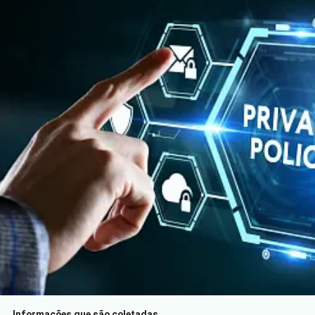
Casa
/
Política de privacidade
Esta Política de Privacidade estabelece os termos em que BENS
L'Hôtel Palermo usa e protege a informação que é fornecida por
seus usuários ao usar seu site. Esta empresa está
comprometida com a segurança dos dados de seus usuários.
Quando lhe pedimos que preencha os campos de dados
pessoais com os quais possa ser identificado, fazemos-no
assegurando que os mesmos serão apenas utilizados de
acordo com os termos deste documento. No entanto, esta
Política de Privacidade pode mudar com o tempo ou ser
atualizada, por isso recomendamos e enfatizamos que você
revise continuamente esta página para garantir que concorda
com tais alterações.
Informações que são coletadas